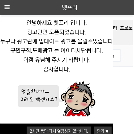
메뉴
벳프리
안녕하세요 벳프리 입니다.
주요경
축구
야구
농구
배구
하키
미식축
LOL
스타
프로토
광고란인 오픈되었습니다.
기
구
누구나 광고란에 업데이트 광고를 올릴수있습니다
구인구직.도베광고
는 아이디차단됩니다.
이점 유념해 주시기 바랍니다.
감사합니다.
2
시간 동안 다시 열람하지 않습니다.
닫기