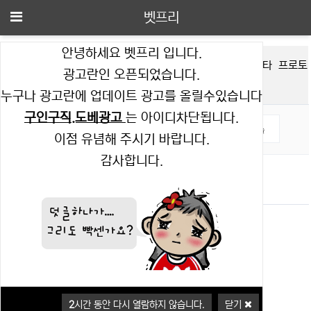
메뉴
벳프리
안녕하세요 벳프리 입니다.
주요경
축구
야구
농구
배구
하키
미식축
LOL
스타
프로토
광고란인 오픈되었습니다.
기
구
누구나 광고란에 업데이트 광고를 올릴수있습니다
구인구직.도베광고
는 아이디차단됩니다.
이점 유념해 주시기 바랍니다.
감사합니다.
2
시간 동안 다시 열람하지 않습니다.
닫기