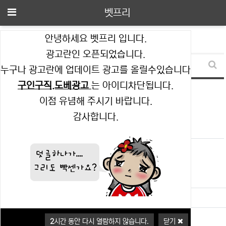
메뉴
벳프리
자주하시는질문 분류 목록
안녕하세요 벳프리 입니다.
현재 분류
자주하시는 질문
광고란인 오픈되었습니다.
전체
0
/ 1 페이지
누구나 광고란에 업데이트 광고를 올릴수있습니다
FA
구인구직.도베광고
는 아이디차단됩니다.
이점 유념해 주시기 바랍니다.
등록된 FAQ가 없습니다.
감사합니다.
(current)
1
이용약관
이용안내
문의하기
PC버전
2
시간 동안 다시 열람하지 않습니다.
닫기
벳프리
All rights reserved.