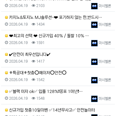
등록일
조회
등록자
2026.04.19
2103
마시멜론
카지노&토지노 MJ솔루션-❤️ 포기하지 않는 한,반드시…
등록일
조회
등록자
2026.04.19
1434
마시멜론
❤️최고의 선택 ❤️ 신규가입 40% / 돌발 10% …
등록일
조회
등록자
2026.04.19
1591
마시멜론
✔️안전이 최우선입니다✔️
등록일
조회
등록자
2026.04.19
1417
마시멜론
⚜️특공대⚜️첫충⭕️메이저⭕️안전⭕️
등록일
조회
등록자
2026.04.19
1542
마시멜론
✅️블랙 미자 ok✅️ 입플 128%❗️꽁포 1마넌❗️…
등록일
조회
등록자
2026.04.19
1548
마시멜론
신규가입 첫충10일이벤 ✅14년무사고✅ 안전놀이터