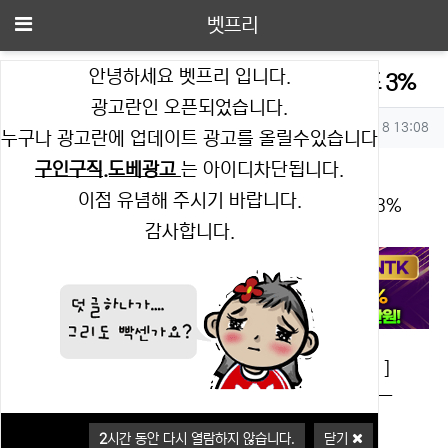
메뉴
벳프리
안녕하세요 벳프리 입니다.
❤️아벤계열 우루스 카지노❤️ 입플 30% 콤프 3%
광고란인 오픈되었습니다.
작성자 정보
작성
작성일
마시멜론
2026.04.18 13:08
누구나 광고란에 업데이트 광고를 올릴수있습니다
컨텐츠 정보
조회
1,478
구인구직.도베광고
는 아이디차단됩니다.
이점 유념해 주시기 바랍니다.
본문
❤️아벤계열 우루스 카지노❤️ 입플 30% 콤프 3%
감사합니다.
⭐️첼시 공식파트너 ROOBET⭐️ [ 루벳 코리아 ]
─────────────────────
2
시간 동안 다시 열람하지 않습니다.
닫기