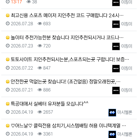
등록일
조회
등록자
13:17
38
이칭이
최고신용 스포츠 메이저 지인추천 코드 구매합니다 24시…
등록일
조회
등록자
2026.07.28
693
이칭이
놀이터 추천가능한분 찾습니다 지인추천되시거나 코드나…
등록일
조회
등록자
2026.07.23
720
이칭이
토토사이트 지인추천되시는분,스포츠되는곳 구합니다! 보증…
등록일
조회
등록자
2026.07.22
847
이칭이
안전한곳 먹없는곳 찾습니다! (조건없음) 정말오래된곳,…
등록일
조회
등록자
2026.07.21
886
이칭이
특공대에서 실베터 유저분들 모십니다^^
등록일
조회
등록자
2026.04.19
2657
마시멜론
♡어느날♡ 클릭전용 삼치기,시스템배팅 허용 이니텍계열 …
등록일
조회
등록자
2026.04.19
3361
마시멜론