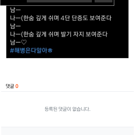
관련자료
댓글
0
등록된 댓글이 없습니다.