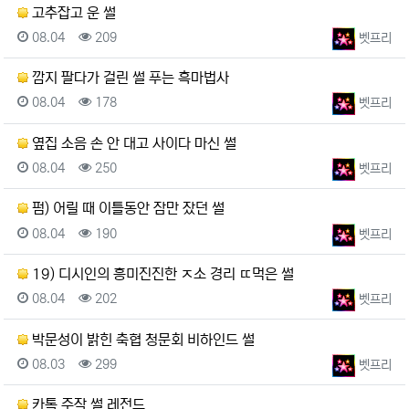
고추잡고 운 썰
등록일
조회
등록자
08.04
209
벳프리
깜지 팔다가 걸린 썰 푸는 흑마법사
등록일
조회
등록자
08.04
178
벳프리
옆집 소음 손 안 대고 사이다 마신 썰
등록일
조회
등록자
08.04
250
벳프리
펌) 어릴 때 이틀동안 잠만 잤던 썰
등록일
조회
등록자
08.04
190
벳프리
19) 디시인의 흥미진진한 ㅈ소 경리 ㄸ먹은 썰
등록일
조회
등록자
08.04
202
벳프리
박문성이 밝힌 축협 청문회 비하인드 썰
등록일
조회
등록자
08.03
299
벳프리
카톡 주작 썰 레전드