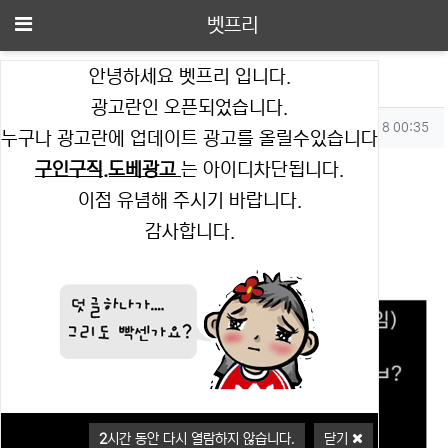
메뉴
벳프리
안녕하세요 벳프리 입니다.
트위터식 주작 사이다썰 근황
광고란인 오픈되었습니다.
작성자 정보
작성
작성일
벳프리
2026.05.18 00:35
누구나 광고란에 업데이트 광고를 올릴수있습니다
컨텐츠 정보
조회
2,211
구인구직.도베광고
는 아이디차단됩니다.
이점 유념해 주시기 바랍니다.
본문
트위터식 주작 사이다썰 근황
감사합니다.
2
시간 동안 다시 열람하지 않습니다.
닫기