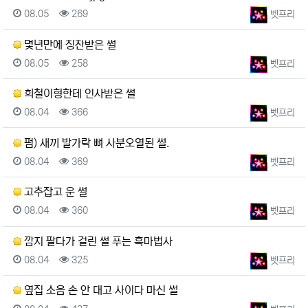
등록일
조회
등록자
08.05
269
벳프리
몇년만에 칭찬받은 썰
등록일
조회
등록자
08.05
258
벳프리
희철이형한테 인사받은 썰
등록일
조회
등록자
08.04
366
벳프리
펌) 새끼 발가락 뼈 사분오열된 썰.
등록일
조회
등록자
08.04
369
벳프리
고추잡고 운 썰
등록일
조회
등록자
08.04
360
벳프리
깜지 팔다가 걸린 썰 푸는 흑마법사
등록일
조회
등록자
08.04
325
벳프리
옆집 소음 손 안 대고 사이다 마신 썰