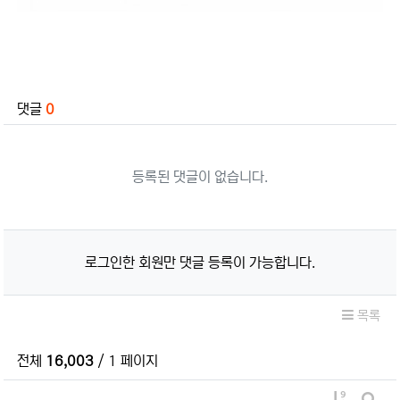
관련자료
댓글
0
등록된 댓글이 없습니다.
로그인한 회원만 댓글 등록이 가능합니다.
목록
전체
16,003
/ 1 페이지
게시물 정