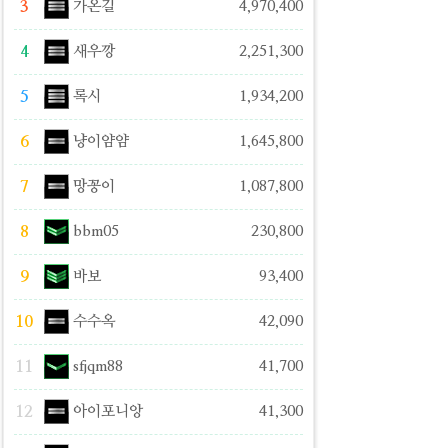
3
가온길
4,970,400
4
새우깡
2,251,300
5
록시
1,934,200
6
냥이얌얌
1,645,800
7
망꽁이
1,087,800
8
bbm05
230,800
9
바보
93,400
10
수수옥
42,090
11
sfjqm88
41,700
12
아이포니앙
41,300