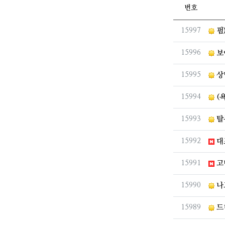
번호
번호
15997
펌)
번호
15996
보
번호
15995
상남
번호
15994
(
번호
15993
탈
번호
15992
대
번호
15991
고
번호
15990
나
번호
15989
드