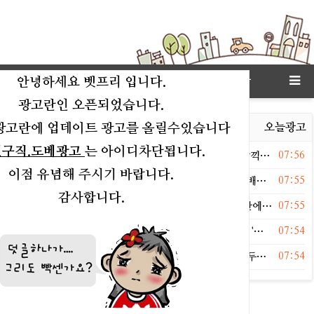
고객센타
상점
링크모아
안녕하세요 벳프리 입니다.
광고란인 오픈되었습니다.
광고란에 업데이트 광고를 올릴수있습니다
연예
오늘이슈
오늘유머
오늘운세
오늘포토
오늘광고
인구직.도베광고
는 아이디차단됩니다.
등록일
 키, '나혼산 하차' 7개월 만→38억 전세 자택서 여유 만끽…"김씨네 여름나기" [RE:스타]
07:56
이점 유념해 주시기 바랍니다.
등록일
] '56세' 강호동, 8년 만에 하차했다…"나보다 뛰어난 후배들 믿어" ('대탈출')
07:55
감사합니다.
등록일
] "다른 남자 만나고 있어" 황정민, A씨 스토킹 특정 기간에도 연락…1년간 62차례 먼저 전화
07:55
등록일
사성 없고 무례했다"…정준원, '태도 논란'→장항준 한마디 '소환'
07:54
등록일
 최진실 딸' 최준희, 결혼 세 달 만에 또 성형…전신마취 앞두고 "헤헤 설렌다"
07:54