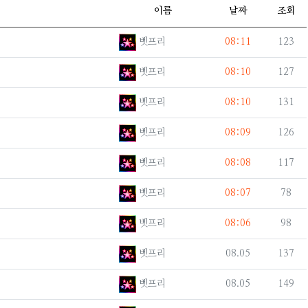
이름
날짜
조회
등록자
등록일
조회
벳프리
08:11
123
등록자
등록일
조회
벳프리
08:10
127
등록자
등록일
조회
벳프리
08:10
131
등록자
등록일
조회
벳프리
08:09
126
등록자
등록일
조회
벳프리
08:08
117
등록자
등록일
조회
벳프리
08:07
78
등록자
등록일
조회
벳프리
08:06
98
등록자
등록일
조회
벳프리
08.05
137
등록자
등록일
조회
벳프리
08.05
149