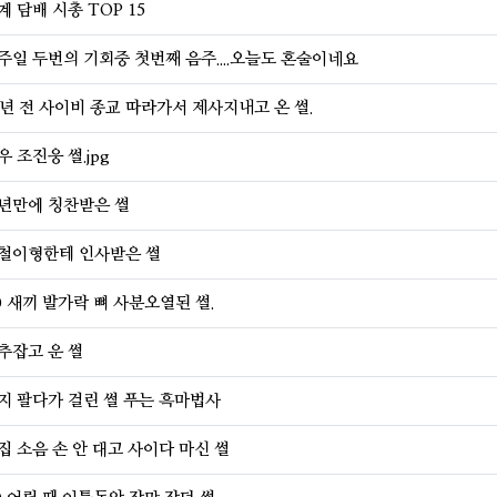
 담배 시총 TOP 15
주일 두번의 기회중 첫번째 음주....오늘도 혼술이네요
5년 전 사이비 종교 따라가서 제사지내고 온 썰.
 조진웅 썰.jpg
년만에 칭찬받은 썰
철이형한테 인사받은 썰
 새끼 발가락 뼈 사분오열된 썰.
추잡고 운 썰
지 팔다가 걸린 썰 푸는 흑마법사
집 소음 손 안 대고 사이다 마신 썰