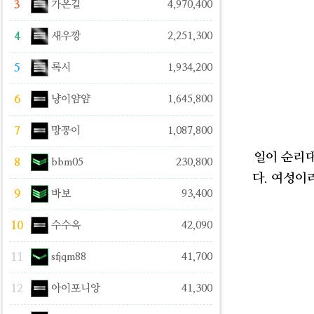
3
가온길
4,970,400
4
새우깡
2,251,300
5
록시
1,934,200
6
냥이얌얌
1,645,800
7
망꽁이
1,087,800
일이 순리대
8
bbm05
230,800
다. 여성이
9
바보
93,400
10
수수옥
42,090
11
sfjqm88
41,700
12
아이포니앙
41,300