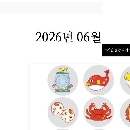
정보
성
정보
2026년 06월 0
2
시간 동안 다시