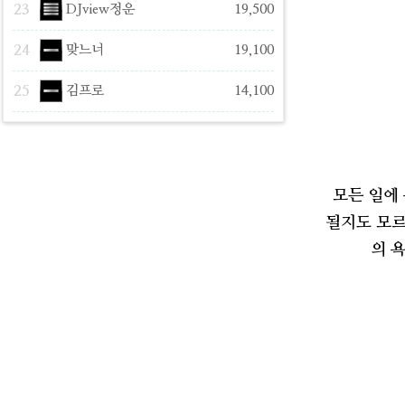
23
DJview정운
19,500
24
맞느너
19,100
25
김프로
14,100
모든 일에
될지도 모르
의 