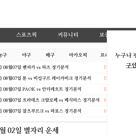
스포츠픽
커뮤니티
보증업체
농구
야구
배구
마카오픽
프리뷰
누구나 
오늘
구
등록일
 08월07일 벤피카 vs 하츠 경기분석
15:00
샤이니
등록일
 08월07일 툰 vs 비킹구르 레이캬비크 경기분석
15:00
[공식
등록일
 08월07일 PAOK vs 안더레흐트 경기분석
15:00
[단독
등록일
 08월07일 흐라데츠 크랄로베 vs 베식타스 경기분석
14:59
"인
등록일
 08월07일 잘츠부르크 vs 파포스 경기분석
14:59
'故
06월 02일 별자리 운세