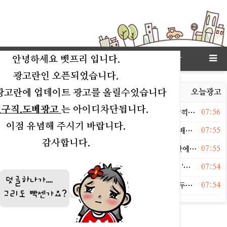
고객센타
상점
링크모아
안녕하세요 벳프리 입니다.
광고란인 오픈되었습니다.
광고란에 업데이트 광고를 올릴수있습니다
연예
오늘이슈
오늘유머
오늘운세
오늘포토
오늘광고
인구직.도베광고
는 아이디차단됩니다.
등록일
 키, '나혼산 하차' 7개월 만→38억 전세 자택서 여유 만끽…"김씨네 여름나기" [RE:스타]
07:56
이점 유념해 주시기 바랍니다.
등록일
] '56세' 강호동, 8년 만에 하차했다…"나보다 뛰어난 후배들 믿어" ('대탈출')
07:55
감사합니다.
등록일
] "다른 남자 만나고 있어" 황정민, A씨 스토킹 특정 기간에도 연락…1년간 62차례 먼저 전화
07:55
등록일
사성 없고 무례했다"…정준원, '태도 논란'→장항준 한마디 '소환'
07:54
등록일
 최진실 딸' 최준희, 결혼 세 달 만에 또 성형…전신마취 앞두고 "헤헤 설렌다"
07:54