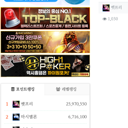
작성자 
작
벳프리
컨텐츠 
조회
1,030
본문
포인트랭킹
레벨랭킹
1
벳프리
25,970,550
2
마시멜론
6,716,100