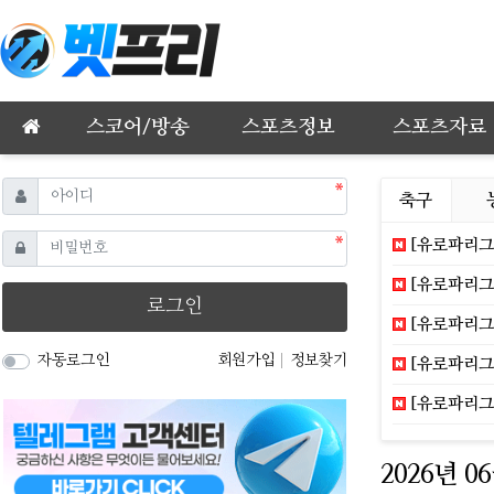
메인 메뉴
스코어/방송
스포츠정보
스포츠자료
필수
아이디
축구
필수
비밀번호
[유로파리그]
[유로파리그]
로그인
[유로파리그]
자동로그인
회원가입
정보찾기
[유로파리그]
[유로파리그]
2026년 