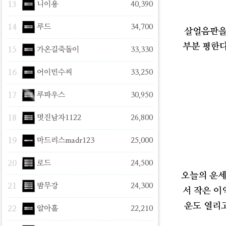
13
니이용
40,390
14
루드
34,700
살얼음판을 
부분 평한다
15
가온길죽돌이
33,330
16
어이민수씨
33,250
17
루파우스
30,950
18
멋진남자1122
26,800
19
마드리스madr123
25,000
20
로드
24,500
오늘의 운세
21
밤무강
24,300
서 작은 이
운도 열리고
22
알아홀
22,210