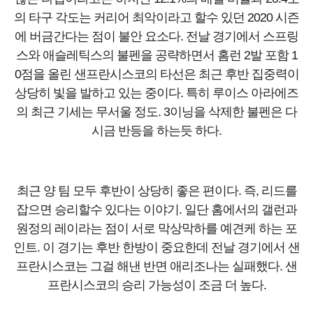
의 타구 각도는 커리어 최악이라고 할수 있던 2020 시즌
에 버금간다는 점이 불안 요소다. 전날 경기에서 스프링
스와 애슬레틱스의 불펜을 공략하면서 홈런 2발 포함 1
0점을 올린 샌프란시스코의 타선은 최근 후반 집중력이
상당히 빛을 발하고 있는 중이다. 특히 루이스 아라에즈
의 최근 기세는 무서울 정도. 3이닝을 삭제한 불펜은 다
시금 반등을 하는듯 하다.
최근 양 팀 모두 후반이 상당히 좋은 편이다. 즉, 리드를
잡으면 승리할수 있다는 이야기. 일단 홈에서의 갤런과
원정의 레이라는 점이 서로 막상막하를 예견케 하는 포
인트. 이 경기는 후반 한방이 중요한데 전날 경기에서 샌
프란시스코는 그걸 해낸 반면 애리조나는 실패했다. 샌
프란시스코의 승리 가능성이 조금 더 높다.