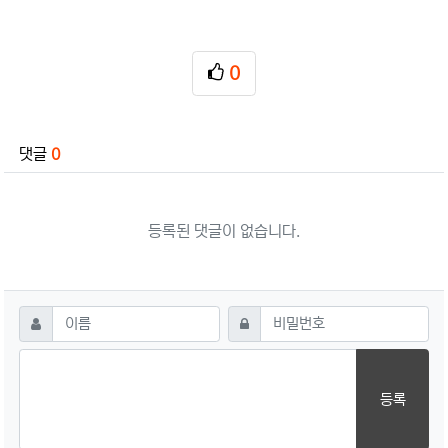
0
추천
관련자료
댓글
0
등록된 댓글이 없습니다.
댓글쓰기
필수
필수
이름
비밀번호
등록