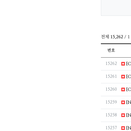
전체
15,262
/ 
번호
번호
15262
[C
번호
15261
[C
번호
15260
[C
번호
15259
[N
번호
15258
[N
번호
15257
[N