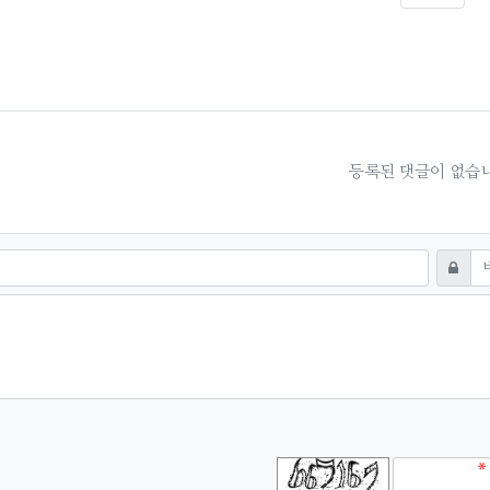
추천
등록된 댓글이 없습니
기
비밀번
기
새로고침