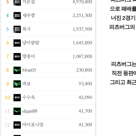
3
가온길
4,970,400
으로 패배를
4
새우깡
2,251,300
너진 2경기
피츠버그의 
5
록시
1,937,500
6
냥이얌얌
1,645,800
7
망꽁이
1,087,800
피츠버그는 
8
bbm05
230,800
직전 등판
그리고 최근
9
바보
93,400
10
수수옥
42,090
11
sfjqm88
41,700
12
아이포니앙
41,300