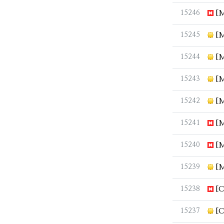
번호
15246
[M
번호
15245
[M
번호
15244
[M
번호
15243
[M
번호
15242
[M
번호
15241
[M
번호
15240
[M
번호
15239
[M
번호
15238
[C
번호
15237
[C