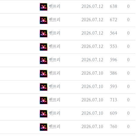
등록자
등록일
조회
추천
벳프리
2026.07.12
638
0
등록자
등록일
조회
추천
벳프리
2026.07.12
672
0
등록자
등록일
조회
추천
벳프리
2026.07.12
564
0
등록자
등록일
조회
추천
벳프리
2026.07.12
553
0
등록자
등록일
조회
추천
벳프리
2026.07.12
596
0
등록자
등록일
조회
추천
벳프리
2026.07.10
586
0
등록자
등록일
조회
추천
벳프리
2026.07.10
593
0
등록자
등록일
조회
추천
벳프리
2026.07.10
713
0
등록자
등록일
조회
추천
벳프리
2026.07.10
609
0
등록자
등록일
조회
추천
벳프리
2026.07.10
760
0