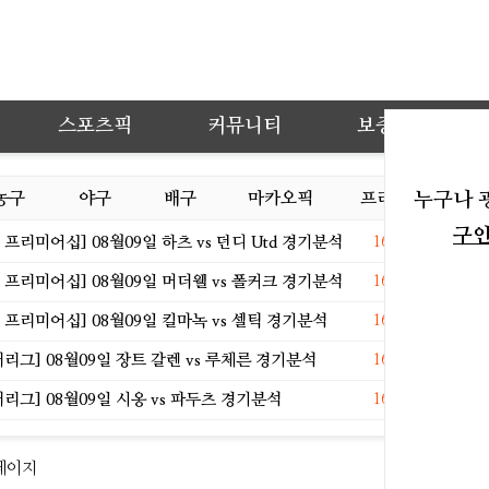
스포츠픽
커뮤니티
보증업체
농구
야구
배구
마카오픽
프리뷰
누구나 
오늘
구
등록일
프리미어십] 08월09일 하츠 vs 던디 Utd 경기분석
16:56
하리
등록일
프리미어십] 08월09일 머더웰 vs 폴커크 경기분석
16:56
'해바
등록일
프리미어십] 08월09일 킬마녹 vs 셀틱 경기분석
16:55
이혜
등록일
리그] 08월09일 장트 갈렌 vs 루체른 경기분석
16:55
[전
등록일
리그] 08월09일 시옹 vs 파두츠 경기분석
16:55
'리센
 페이지