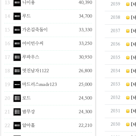
13
니이용
40,390
번호
2039
[네
14
루드
34,700
번호
2038
[네
15
가온길죽돌이
33,330
번호
2037
[네
16
어이민수씨
33,250
번호
2036
[네
17
루파우스
30,950
번호
2035
[
번호
18
멋진남자1122
26,800
2034
[네
번호
2033
[네
19
마드리스madr123
25,000
번호
2032
[네
20
로드
24,500
번호
2031
[네
21
밤무강
24,300
번호
2030
[네
22
알아홀
22,210