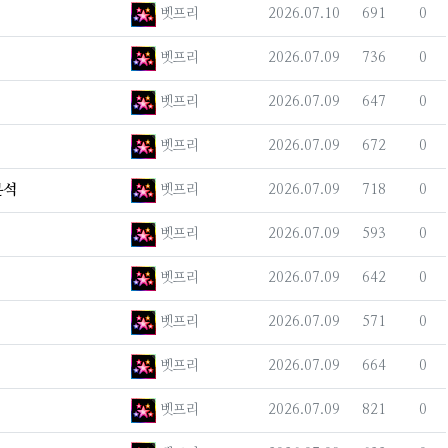
등록자
등록일
조회
추천
벳프리
2026.07.10
691
0
등록자
등록일
조회
추천
벳프리
2026.07.09
736
0
등록자
등록일
조회
추천
벳프리
2026.07.09
647
0
등록자
등록일
조회
추천
벳프리
2026.07.09
672
0
등록자
등록일
조회
추천
분석
벳프리
2026.07.09
718
0
등록자
등록일
조회
추천
벳프리
2026.07.09
593
0
등록자
등록일
조회
추천
벳프리
2026.07.09
642
0
등록자
등록일
조회
추천
벳프리
2026.07.09
571
0
등록자
등록일
조회
추천
벳프리
2026.07.09
664
0
등록자
등록일
조회
추천
벳프리
2026.07.09
821
0