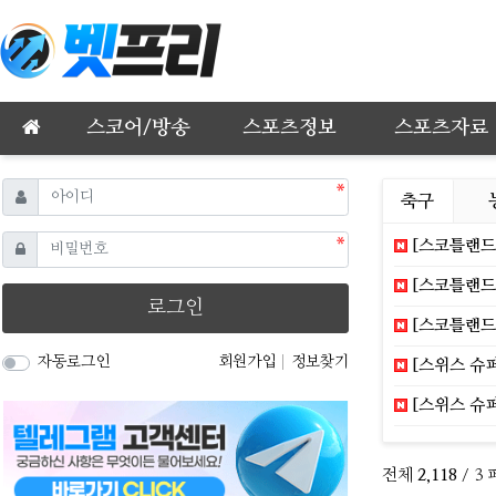
메인 메뉴
스코어/방송
스포츠정보
스포츠자료
필수
아이디
축구
필수
비밀번호
[스코틀랜드 
[스코틀랜드 
로그인
[스코틀랜드 
자동로그인
회원가입
정보찾기
[스위스 슈퍼
[스위스 슈퍼
전체
2,118
/ 3