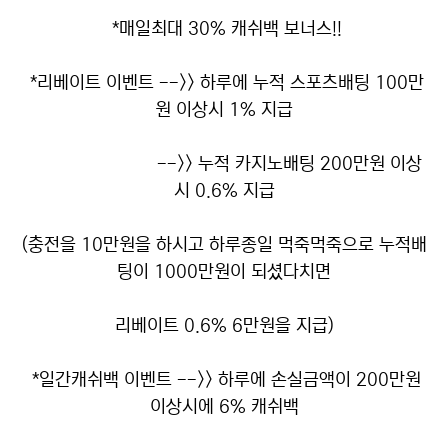
*매일최대 30% 캐쉬백 보너스!!
*리베이트 이벤트 -->> 하루에 누적 스포츠배팅 100만
원 이상시 1% 지급
-->> 누적 카지노배팅 200만원 이상
시 0.6% 지급
(충전을 10만원을 하시고 하루종일 먹죽먹죽으로 누적배
팅이 1000만원이 되셨다치면
리베이트 0.6% 6만원을 지급)
*일간캐쉬백 이벤트 -->> 하루에 손실금액이 200만원
이상시에 6% 캐쉬백