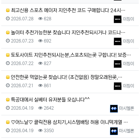
최고신용 스포츠 메이저 지인추천 코드 구매합니다 24시…
등록일
조회
등록자
2026.07.28
628
이칭이
놀이터 추천가능한분 찾습니다 지인추천되시거나 코드나…
등록일
조회
등록자
2026.07.23
692
이칭이
토토사이트 지인추천되시는분,스포츠되는곳 구합니다! 보증…
등록일
조회
등록자
2026.07.22
827
이칭이
안전한곳 먹없는곳 찾습니다! (조건없음) 정말오래된곳,…
등록일
조회
등록자
2026.07.21
861
이칭이
특공대에서 실베터 유저분들 모십니다^^
등록일
조회
등록자
2026.04.19
2642
마시멜론
♡어느날♡ 클릭전용 삼치기,시스템배팅 허용 이니텍계열 …
등록일
조회
등록자
2026.04.19
3350
마시멜론