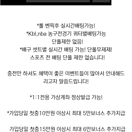
AGG
*롤 벤픽후 실시간배팅가능!
*Kbl,nba 농구전경기 쿼터별배팅가능
단폴제한 없음!
*배구 셋트별 실시간 배팅 가능! 단폴무제제!
스포츠 전 배팅 단폴 제한 없습니다!
충전만 하셔도 혜택이 좋은 이벤트들이 많아서 안내해드
리고자 말씀드립니다!
*1:1전용 가상계좌 정상발급 가능!
*가입당일 첫충10만원 이상시 최대 5만보너스 추가지급
가입당일 첫충15만원 이상시 최대 6만보너스 추가지급