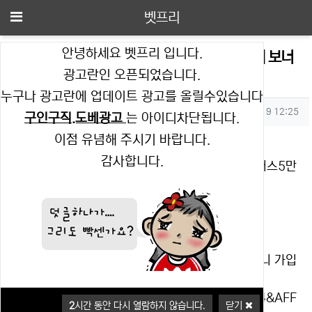
메뉴
벳프리
안녕하세요 벳프리 입니다.
겜블시티 가입하시고 5만원 이상 충전시 최대 보너
광고란인 오픈되었습니다.
스5만원 추가지급!
누구나 광고란에 업데이트 광고를 올릴수있습니다
작성자 정보
작성
작성일
마시멜론
2026.04.19 12:25
구인구직.도베광고
는 아이디차단됩니다.
컨텐츠 정보
조회
이점 유념해 주시기 바랍니다.
2,598
감사합니다.
본문
겜블시티 가입하시고 5만원 이상 충전시 최대 보너스5만
원 추가지급!
안녕하세요 사이트 겜블시티입니다!
아래링크 타고가시면 자동으로 코드등록되어있으니 가입
가능하십니다.
https://www.gcb555.com/?btag=2377414&AFF
2
시간 동안 다시 열람하지 않습니다.
닫기