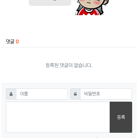
관련자료
댓글
0
등록된 댓글이 없습니다.
댓글쓰기
필수
필수
이름
비밀번호
등록