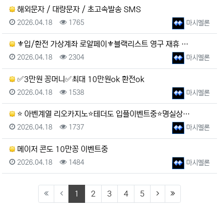
해외문자 / 대량문자 / 초고속발송 SMS
등록일
조회
등록자
2026.04.18
1765
마시멜론
⚜️입/환전 가상계좌 로얄페이⚜️블랙리스트 영구 재휴 …
등록일
조회
등록자
2026.04.18
2304
마시멜론
✅3만원 꽁머니✅최대 10만원ok 환전ok
등록일
조회
등록자
2026.04.18
1538
마시멜론
⭐️ 아벤계열 리오카지노⭐️테더도 입플이벤트중⭐️명실상…
등록일
조회
등록자
2026.04.18
1737
마시멜론
메이저 콘도 10만꽁 이벤트중
등록일
조회
등록자
2026.04.18
1484
마시멜론
(current)
(next)
(last)
1
2
3
4
5