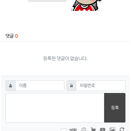
관련자료
댓글
0
등록된 댓글이 없습니다.
댓글쓰기
필수
필수
이름
비밀번호
등록
이모티콘
폰트어썸
동영상
이미지
새
비밀