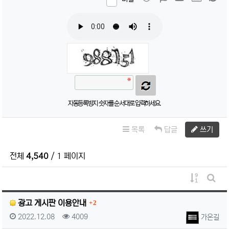
자동등록방지 숫자를 순서대로 입력하세요.
목록
답글
쓰기
전체
4,540
/ 1 페이지
게시물 정
게시판
댓글
광고 게시판 이용안내
2
등록일
조회
등록자
2022.12.08
4009
가온길