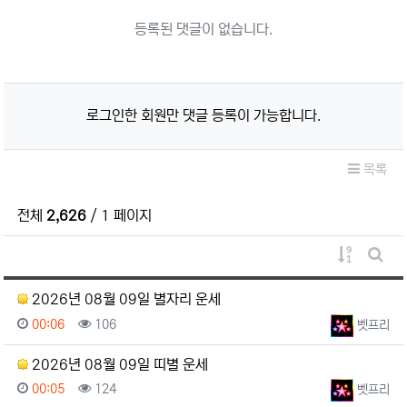
등록된 댓글이 없습니다.
로그인한 회원만 댓글 등록이 가능합니다.
목록
전체
2,626
/ 1 페이지
게시물 정
게시판
2026년 08월 09일 별자리 운세
등록일
조회
등록자
00:06
106
벳프리
2026년 08월 09일 띠별 운세
등록일
조회
등록자
00:05
124
벳프리