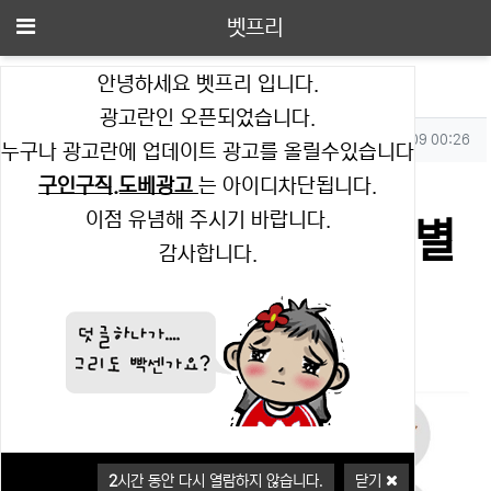
메뉴
벳프리
안녕하세요 벳프리 입니다.
2025년 10월 09일 별자리 운세
광고란인 오픈되었습니다.
작성자 정보
작성
작성일
벳프리
2025.10.09 00:26
누구나 광고란에 업데이트 광고를 올릴수있습니다
컨텐츠 정보
조회
2,469
구인구직.도베광고
는 아이디차단됩니다.
이점 유념해 주시기 바랍니다.
본문
2025년 10월 09일 별
감사합니다.
자리 운세
2
시간 동안 다시 열람하지 않습니다.
닫기