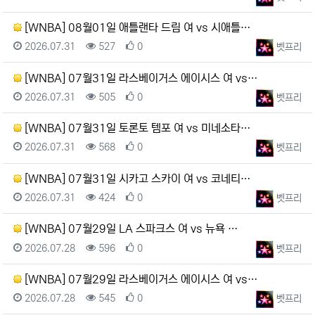
[WNBA] 08월01일 애틀랜타 드림 여 vs 시애틀…
등록일
조회
추천
등록자
2026.07.31
527
0
벳프리
[WNBA] 07월31일 라스베이거스 에이시스 여 vs…
등록일
조회
추천
등록자
2026.07.31
505
0
벳프리
[WNBA] 07월31일 토론토 템포 여 vs 미네소타…
등록일
조회
추천
등록자
2026.07.31
568
0
벳프리
[WNBA] 07월31일 시카고 스카이 여 vs 코네티…
등록일
조회
추천
등록자
2026.07.31
424
0
벳프리
[WNBA] 07월29일 LA 스파크스 여 vs 뉴욕 …
등록일
조회
추천
등록자
2026.07.28
596
0
벳프리
[WNBA] 07월29일 라스베이거스 에이시스 여 vs…
등록일
조회
추천
등록자
2026.07.28
545
0
벳프리