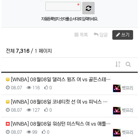
자동등록방지 숫자를 순서대로 입력하세요.
목록
답글
쓰기
전체
7,316
/ 1 페이지
게시물 정
게시판
[WNBA] 08월08일 댈러스 윙즈 여 vs 골든스테…
등록일
조회
추천
등록자
08.07
116
0
벳프리
[WNBA] 08월08일 코네티컷 선 여 vs 피닉스 …
등록일
조회
추천
등록자
08.07
127
0
벳프리
[WNBA] 08월08일 워싱턴 미스틱스 여 vs 애틀…
등록일
조회
추천
등록자
08.07
99
0
벳프리