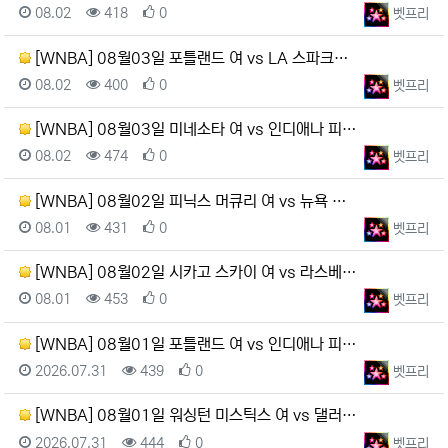
등록일
조회
추천
등록자
08.02
418
0
벳프리
[WNBA] 08월03일 포틀랜드 여 vs LA 스파크…
등록일
조회
추천
등록자
08.02
400
0
벳프리
[WNBA] 08월03일 미네소타 여 vs 인디애나 피…
등록일
조회
추천
등록자
08.02
474
0
벳프리
[WNBA] 08월02일 피닉스 머큐리 여 vs 뉴욕 …
등록일
조회
추천
등록자
08.01
431
0
벳프리
[WNBA] 08월02일 시카고 스카이 여 vs 라스베…
등록일
조회
추천
등록자
08.01
453
0
벳프리
[WNBA] 08월01일 포틀랜드 여 vs 인디애나 피…
등록일
조회
추천
등록자
2026.07.31
439
0
벳프리
[WNBA] 08월01일 워싱턴 미스틱스 여 vs 댈러…
등록일
조회
추천
등록자
2026.07.31
444
0
벳프리