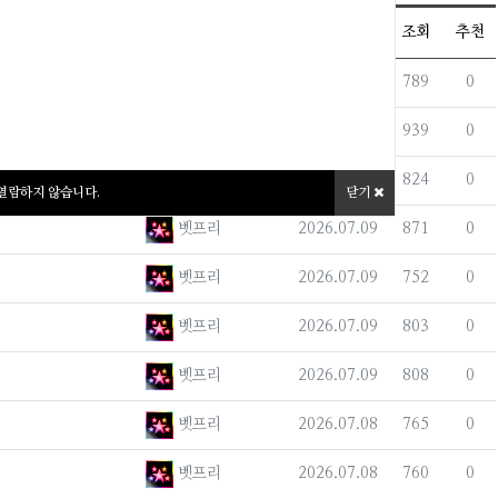
게시판 검색
이름
날짜
조회
추천
등록자
등록일
조회
추천
벳프리
2026.07.09
789
0
등록자
등록일
조회
추천
벳프리
2026.07.09
939
0
등록자
등록일
조회
추천
벳프리
2026.07.09
824
0
 열람하지 않습니다.
닫기
등록자
등록일
조회
추천
벳프리
2026.07.09
871
0
등록자
등록일
조회
추천
벳프리
2026.07.09
752
0
등록자
등록일
조회
추천
벳프리
2026.07.09
803
0
등록자
등록일
조회
추천
벳프리
2026.07.09
808
0
등록자
등록일
조회
추천
벳프리
2026.07.08
765
0
등록자
등록일
조회
추천
벳프리
2026.07.08
760
0