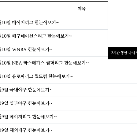
제목
월10일 메이저리그 한눈에보기~
월10일 배구네이션스리그 한눈에보기~
월10일 WNBA 한눈에보기~
2
시간 동안 다시
월10일 NBA 라스베가스 썸머리그 한눈에보기~
월10일 유로파리그.월드컵 한눈에보기~
월9일 국내야구 한눈에보기~
월9일 일본야구 한눈에보기~
월9일 메이저리그 한눈에보기~
월9일 해외배구 한눈에보기~