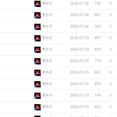
등록자
등록일
조회
추천
벳프리
2026.07.06
756
0
등록자
등록일
조회
추천
벳프리
2026.07.06
867
0
등록자
등록일
조회
추천
벳프리
2026.07.06
769
0
등록자
등록일
조회
추천
벳프리
2026.07.05
807
0
등록자
등록일
조회
추천
벳프리
2026.07.05
839
0
등록자
등록일
조회
추천
벳프리
2026.07.05
779
0
등록자
등록일
조회
추천
벳프리
2026.07.05
867
0
등록자
등록일
조회
추천
벳프리
2026.07.05
859
0
등록자
등록일
조회
추천
벳프리
2026.07.05
744
0
등록자
등록일
조회
추천
벳프리
2026.07.05
821
0