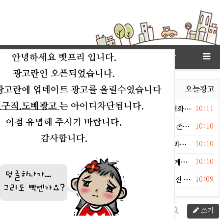
고객센타
상점
링크모아
안녕하세요 벳프리 입니다.
광고란인 오픈되었습니다.
광고란에 업데이트 광고를 올릴수있습니다
연예
오늘이슈
오늘유머
오늘운세
오늘포토
오늘광고
인구직.도베광고
는 아이디차단됩니다.
등록일
독]이승기, 한남동 안 떠난다..차가원 105억 전세금 분쟁 격화[종합]
10:11
이점 유념해 주시기 바랍니다.
등록일
♥배우, 지난해 열애설→결국 '핑크빛' 인정… "빛과 같은 존재" [MHN:글로벌]
10:10
감사합니다.
등록일
폭 인정 후 5년' 지수, 한국 떠나 '몰라보게 달라진 얼굴'…"과거와 딴판"
10:10
등록일
, 4년간 활동 중단할 수밖에 없었던 이유 "편성 기다리다 계속 불발"
10:10
등록일
, 8㎏ 빼고 입은 수영복‥보정 없는 근황에 누리꾼 “살 빠진 줄 알았는데”
10:09
게시물 정렬
쓰기