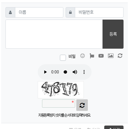
댓글쓰기
필수
필수
이름
비밀번호
등록
이모티콘
폰트어썸
동영상
이미지
새
비밀
자동등록방지 숫자를 순서대로 입력하세요.