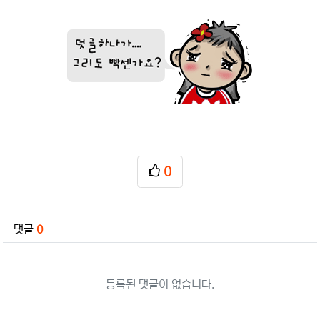
0
추천
관련자료
댓글
0
등록된 댓글이 없습니다.