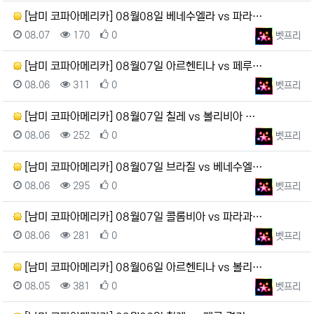
[남미 코파아메리카] 08월08일 베네수엘라 vs 파라…
등록일
조회
추천
등록자
08.07
170
0
벳프리
[남미 코파아메리카] 08월07일 아르헨티나 vs 페루…
등록일
조회
추천
등록자
08.06
311
0
벳프리
[남미 코파아메리카] 08월07일 칠레 vs 볼리비아 …
등록일
조회
추천
등록자
08.06
252
0
벳프리
[남미 코파아메리카] 08월07일 브라질 vs 베네수엘…
등록일
조회
추천
등록자
08.06
295
0
벳프리
[남미 코파아메리카] 08월07일 콜롬비아 vs 파라과…
등록일
조회
추천
등록자
08.06
281
0
벳프리
[남미 코파아메리카] 08월06일 아르헨티나 vs 볼리…
등록일
조회
추천
등록자
08.05
381
0
벳프리